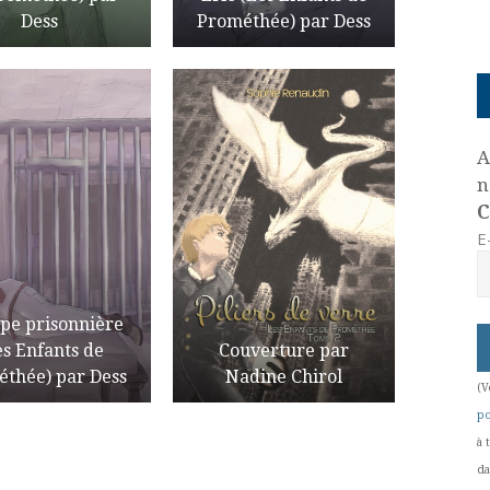
Dess
Prométhée) par Dess
A
n
C
E
pe prisonnière
es Enfants de
Couverture par
thée) par Dess
Nadine Chirol
(V
po
à 
da