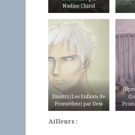
Nadine Chirol
Olym
Dimitri (Les Enfants de
(L
Prométhée) par Dess
Promé
Ailleurs :