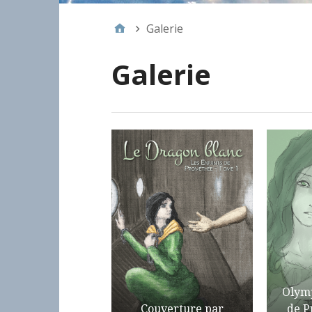
Galerie
Galerie
Olymp
Couverture par
de P