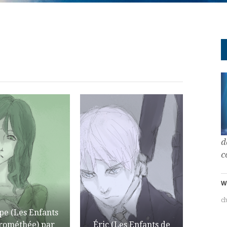
d
c
W
c
e (Les Enfants
rométhée) par
Éric (Les Enfants de