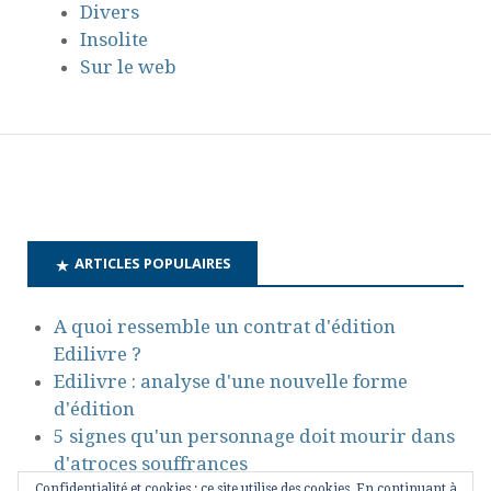
Divers
Insolite
Sur le web
ARTICLES POPULAIRES
A quoi ressemble un contrat d'édition
Edilivre ?
Edilivre : analyse d'une nouvelle forme
d'édition
5 signes qu'un personnage doit mourir dans
d'atroces souffrances
L'Académie Française au féminin
Confidentialité et cookies : ce site utilise des cookies. En continuant à