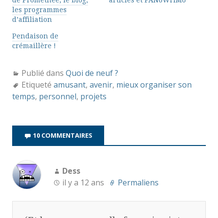
de Prométhée, le blog,
articles et PANoWriMo
les programmes
d’affiliation
Pendaison de
crémaillère !
Publié dans
Quoi de neuf ?
Etiqueté
amusant
,
avenir
,
mieux organiser son
temps
,
personnel
,
projets
10 COMMENTAIRES
Dess
il y a 12 ans
Permaliens