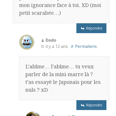
mon ignorance face à toi. XD (moi
petit scarabée…)
Répondre
Dodo
il y a 12 ans
Permaliens
L’abîme… l’abîme… tu veux
parler de la mini-marre là ?
t’as essayé le Japonais pour les
nuls ? xD
Répondre