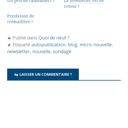
Un peu de camembert ?
La newsletter est de
retour !
Pendaison de
crémaillère !
Publié dans
Quoi de neuf ?
Etiqueté
autopublication
,
blog
,
micro-nouvelle
,
newsletter
,
nouvelle
,
sondage
LAISSER UN COMMENTAIRE ?