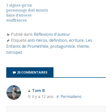
5 signes qu’un
personnage doit mourir
dans d’atroces
souffrances
Publié dans
Réflexions d'auteur
Etiqueté
anti-héros
,
définition
,
écriture
,
Les
Enfants de Prométhée
,
protagoniste
,
thème
,
tvtropes
20 COMMENTAIRES
Tom B
il y a 12 ans
Permaliens