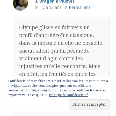
Dragon à Plumes
il y a 12 ans
Permaliens
Olympe glisse en fait vers un
profil d’anti-héroïne classique,
dans la mesure où elle ne possède
aucun talent qui lui permette
vraiment d’agir contre les
injustices qu’elle rencontre. Mais
en effet, les frontières entre les
genres restent poreuses et il va
Confidentialité et cookies : ce site utilise des cookies. En continuant à
naviguer sur ce site, vous acceptez que nous en utilisions.
de soi que ce qu’il y a de plus
Pour en savoir plus, y compris sur la façon de contrôler les cookies,
reportez-vous à ce qui suit :
Politique de confidentialité
intéressant dans un personnage,
c’est souvent son évolution !